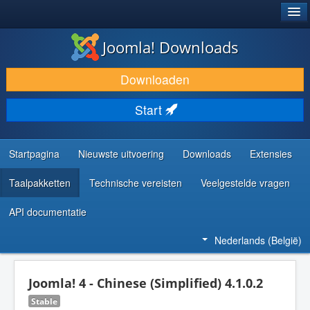
®
JOOMLA!
Joomla! Downloads
DOWNLOAD & BREID UIT
Downloaden
ONTDEK & LEER
Start
COMMUNITY & ONDERSTEUNING
ONTWIKKELAARSBRONNEN
Startpagina
Nieuwste uitvoering
Downloads
Extensies
Taalpakketten
Technische vereisten
Veelgestelde vragen
API documentatie
Nederlands (België)
Joomla! 4 - Chinese (Simplified) 4.1.0.2
Stable