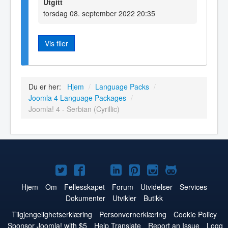
Utgitt
torsdag 08. september 2022 20:35
Vis filer
Du er her:
Hjem
/
Language Packs
/
Joomla 4 Language Packages
/
Joomla! 4 - Serbian (Cyrillic)
Joomla!
Joomla!
Joomla!
Joomla!
Joomla!
Joomla!
Joomla!
på
på
på
på
på
på
på
Hjem
Om
Fellesskapet
Forum
Utvidelser
Services
Dokumenter
Utvikler
Butikk
Twitter
Facebook
YouTube
LinkedIn
Pinterest
Instagram
GitHub
Tilgjengelighetserklæring
Personvernerklæring
Cookie Policy
Sponsor Joomla! with $5
Help Translate
Report an Issue
Logg