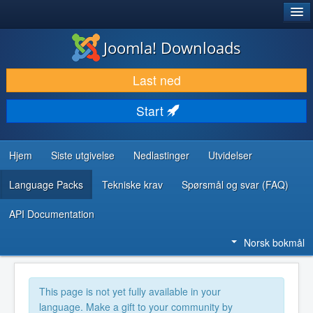
®
JOOMLA!
Joomla! Downloads
LAST NED & UTVID
Last ned
OPPDAG & LÆR
Start
SAMFUNN & BRUKERSTØTTE
UTVIKLINGSRESSURSER
Hjem
Siste utgivelse
Nedlastinger
Utvidelser
Language Packs
Tekniske krav
Spørsmål og svar (FAQ)
API Documentation
Norsk bokmål
This page is not yet fully available in your
language. Make a gift to your community by