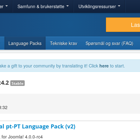
ær
Samfunn & brukerstøtte
Utviklingsressurser
Las
Language Packs
Tekniske krav
Spørsmål og svar (FAQ)
ake a gift to your community by translating it! Click
here
to start.
c4.2
Stable
3:32
al pt-PT Language Pack (v2)
 for Joomla! 4.0.0-rc4