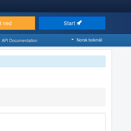
t ned
Start
Norsk bokmål
API Documentation