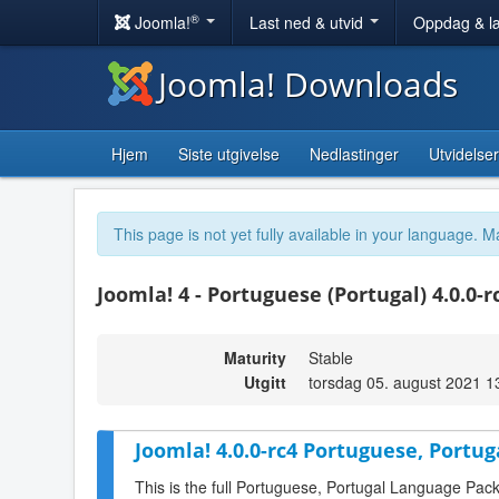
®
Joomla!
Last ned & utvid
Oppdag & l
Joomla! Downloads
Hjem
Siste utgivelse
Nedlastinger
Utvidelser
This page is not yet fully available in your language. M
Joomla! 4 - Portuguese (Portugal) 4.0.0-r
Maturity
Stable
Utgitt
torsdag 05. august 2021 1
Joomla! 4.0.0-rc4 Portuguese, Portug
This is the full Portuguese, Portugal Language Pack