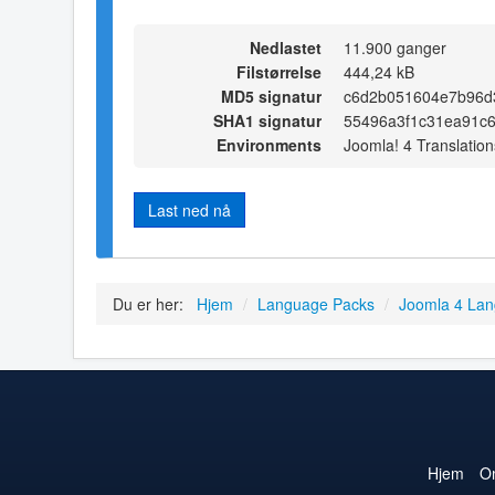
Nedlastet
11.900 ganger
Filstørrelse
444,24 kB
MD5 signatur
c6d2b051604e7b96d
SHA1 signatur
55496a3f1c31ea91c
Environments
Joomla! 4 Translation
Last ned nå
Du er her:
Hjem
/
Language Packs
/
Joomla 4 La
Hjem
O