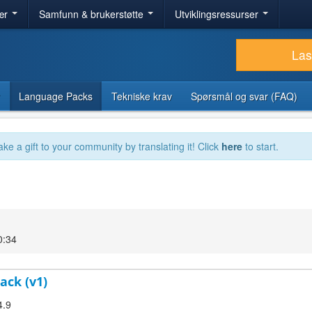
ær
Samfunn & brukerstøtte
Utviklingsressurser
Las
Language Packs
Tekniske krav
Spørsmål og svar (FAQ)
ake a gift to your community by translating it! Click
here
to start.
0:34
ack (v1)
4.9