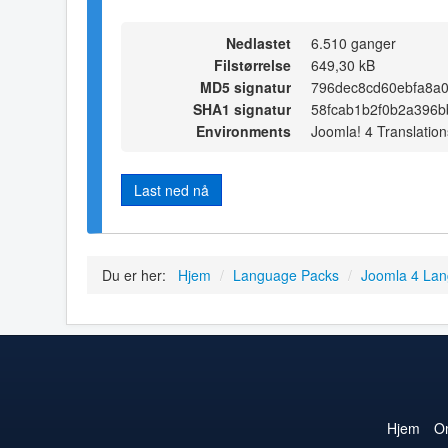
Nedlastet
6.510 ganger
Filstørrelse
649,30 kB
MD5 signatur
796dec8cd60ebfa8a
SHA1 signatur
58fcab1b2f0b2a396
Environments
Joomla! 4 Translation
Last ned nå
Du er her:
Hjem
/
Language Packs
/
Joomla 4 La
Hjem
O