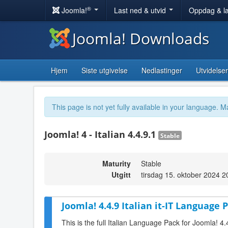
®
Joomla!
Last ned & utvid
Oppdag & l
Joomla! Downloads
Hjem
Siste utgivelse
Nedlastinger
Utvidelser
This page is not yet fully available in your language. M
Joomla! 4 - Italian 4.4.9.1
Stable
Maturity
Stable
Utgitt
tirsdag 15. oktober 2024 2
Joomla! 4.4.9 Italian it-IT Language P
This is the full Italian Language Pack for Joomla! 4.