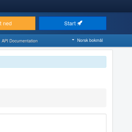
t ned
Start
Norsk bokmål
API Documentation