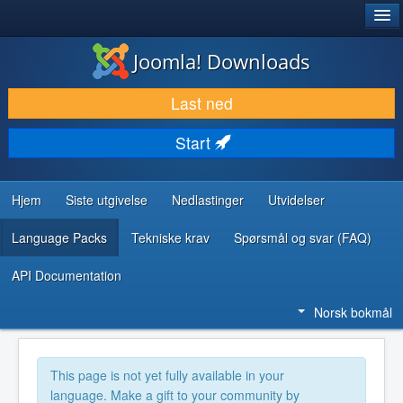
®
JOOMLA!
Joomla! Downloads
LAST NED & UTVID
Last ned
OPPDAG & LÆR
Start
SAMFUNN & BRUKERSTØTTE
UTVIKLINGSRESSURSER
Hjem
Siste utgivelse
Nedlastinger
Utvidelser
Language Packs
Tekniske krav
Spørsmål og svar (FAQ)
API Documentation
Norsk bokmål
This page is not yet fully available in your
language. Make a gift to your community by