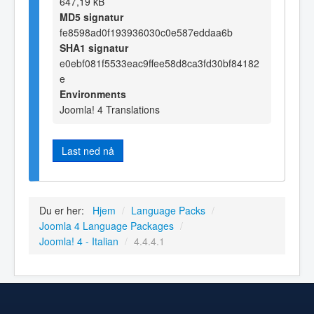
647,19 kB
MD5 signatur
fe8598ad0f193936030c0e587eddaa6b
SHA1 signatur
e0ebf081f5533eac9ffee58d8ca3fd30bf84182
e
Environments
Joomla! 4 Translations
Last ned nå
Du er her:
Hjem
/
Language Packs
/
Joomla 4 Language Packages
/
Joomla! 4 - Italian
/
4.4.4.1