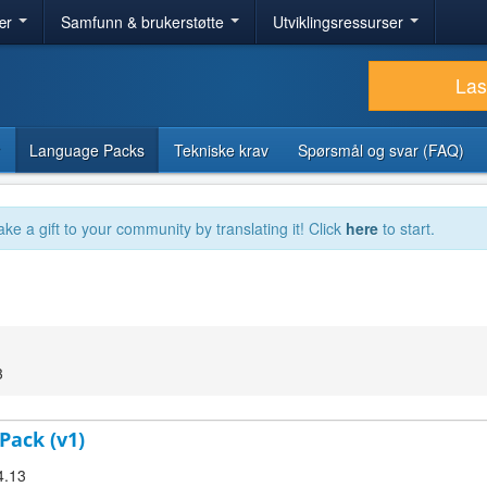
ær
Samfunn & brukerstøtte
Utviklingsressurser
Las
Language Packs
Tekniske krav
Spørsmål og svar (FAQ)
ake a gift to your community by translating it! Click
here
to start.
3
 Pack (v1)
4.13