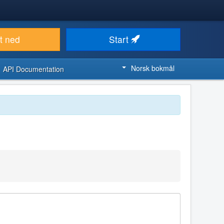
t ned
Start
Norsk bokmål
API Documentation