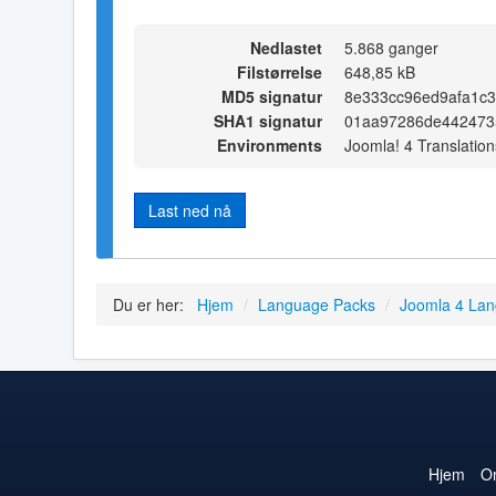
Nedlastet
5.868 ganger
Filstørrelse
648,85 kB
MD5 signatur
8e333cc96ed9afa1c3
SHA1 signatur
01aa97286de442473
Environments
Joomla! 4 Translation
Last ned nå
Du er her:
Hjem
/
Language Packs
/
Joomla 4 La
Hjem
O