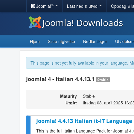
®
Joomla!
Last ned & utvid
Oppdag & l
Joomla! Downloads
Hjem
Siste utgivelse
Nedlastinger
Utvidelser
This page is not yet fully available in your language. M
Joomla! 4 - Italian 4.4.13.1
Stable
Maturity
Stable
Utgitt
tirsdag 08. april 2025 16:2
Joomla! 4.4.13 Italian it-IT Language
This is the full Italian Language Pack for Joomla! 4.