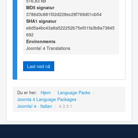
516,83 kB
MD5 signatur
3786d3c881f02d228ec28f769d01cb54
SHA1 signatur
e6d5a4bc43a8a522252b75ef01fa3b8a73845
692
Environments
Joomla! 4 Translations
Last ned nå
Du er her:
Hjem
/
Language Packs
/
Joomla 4 Language Packages
/
Joomla! 4 - Italian
/
4.3.3.1