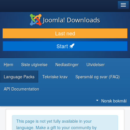
®
JOOMLA!
Joomla! Downloads
LAST NED & UTVID
Last ned
OPPDAG & LÆR
Start
SAMFUNN & BRUKERSTØTTE
UTVIKLINGSRESSURSER
Hjem
Siste utgivelse
Nedlastinger
Utvidelser
Language Packs
Tekniske krav
Spørsmål og svar (FAQ)
API Documentation
Norsk bokmål
This page is not yet fully available in your
language. Make a gift to your community by