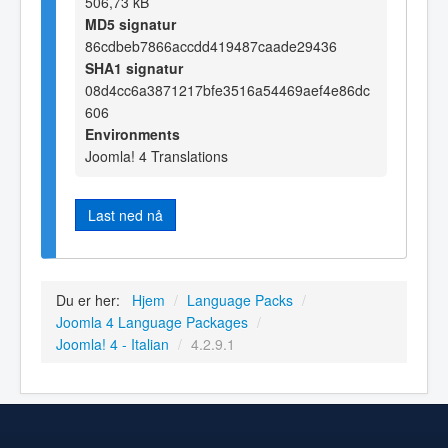
506,73 kB
MD5 signatur
86cdbeb7866accdd419487caade29436
SHA1 signatur
08d4cc6a3871217bfe3516a54469aef4e86dc
606
Environments
Joomla! 4 Translations
Last ned nå
Du er her:
Hjem
/
Language Packs
/
Joomla 4 Language Packages
/
Joomla! 4 - Italian
/
4.2.9.1