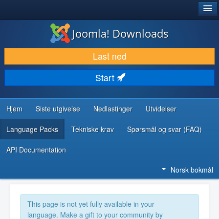
®
JOOMLA!
Joomla! Downloads
LAST NED & UTVID
Last ned
OPPDAG & LÆR
Start
SAMFUNN & BRUKERSTØTTE
UTVIKLINGSRESSURSER
Hjem
Siste utgivelse
Nedlastinger
Utvidelser
Language Packs
Tekniske krav
Spørsmål og svar (FAQ)
API Documentation
Norsk bokmål
This page is not yet fully available in your
language. Make a gift to your community by