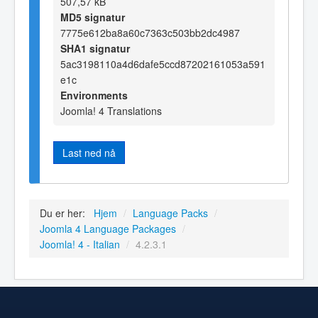
507,57 kB
MD5 signatur
7775e612ba8a60c7363c503bb2dc4987
SHA1 signatur
5ac3198110a4d6dafe5ccd87202161053a591
e1c
Environments
Joomla! 4 Translations
Last ned nå
Du er her:
Hjem
/
Language Packs
/
Joomla 4 Language Packages
/
Joomla! 4 - Italian
/
4.2.3.1