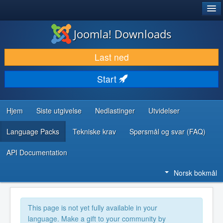
®
JOOMLA!
Joomla! Downloads
LAST NED & UTVID
Last ned
OPPDAG & LÆR
Start
SAMFUNN & BRUKERSTØTTE
UTVIKLINGSRESSURSER
Hjem
Siste utgivelse
Nedlastinger
Utvidelser
Language Packs
Tekniske krav
Spørsmål og svar (FAQ)
API Documentation
Norsk bokmål
This page is not yet fully available in your
language. Make a gift to your community by