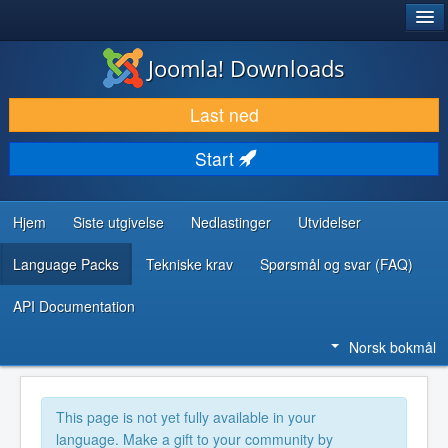
®
JOOMLA!
Joomla! Downloads
LAST NED & UTVID
Last ned
OPPDAG & LÆR
Start
SAMFUNN & BRUKERSTØTTE
UTVIKLINGSRESSURSER
Hjem
Siste utgivelse
Nedlastinger
Utvidelser
Language Packs
Tekniske krav
Spørsmål og svar (FAQ)
API Documentation
Norsk bokmål
This page is not yet fully available in your
language. Make a gift to your community by