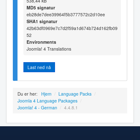
538,44 kB
MD5 signatur
eb28de7dee39964f5b3777572c2d10ee
SHA1 signatur
42b63df0969e7c7d2f59a1d674b724d162fb09
52
Environments
Joomla! 4 Translations
Last ned nå
Du er her:
Hjem
/
Language Packs
/
Joomla 4 Language Packages
/
Joomla! 4 - German
/
4.4.8.1