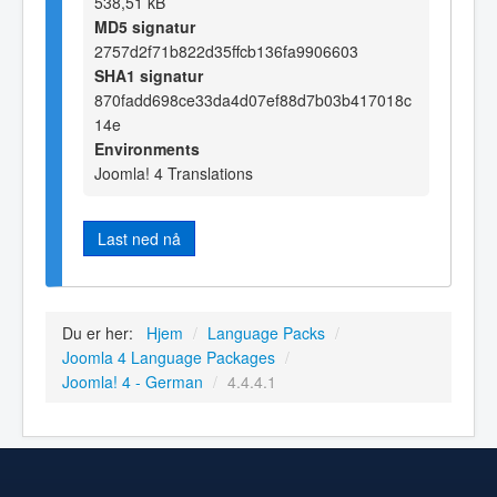
538,51 kB
MD5 signatur
2757d2f71b822d35ffcb136fa9906603
SHA1 signatur
870fadd698ce33da4d07ef88d7b03b417018c
14e
Environments
Joomla! 4 Translations
Last ned nå
Du er her:
Hjem
/
Language Packs
/
Joomla 4 Language Packages
/
Joomla! 4 - German
/
4.4.4.1