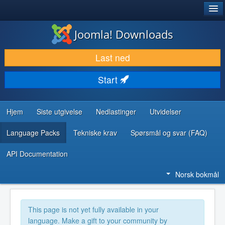
®
JOOMLA!
Joomla! Downloads
LAST NED & UTVID
Last ned
OPPDAG & LÆR
Start
SAMFUNN & BRUKERSTØTTE
UTVIKLINGSRESSURSER
Hjem
Siste utgivelse
Nedlastinger
Utvidelser
Language Packs
Tekniske krav
Spørsmål og svar (FAQ)
API Documentation
Norsk bokmål
This page is not yet fully available in your
language. Make a gift to your community by