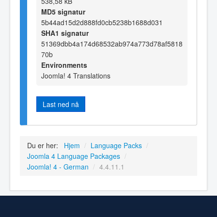
538,58 kB
MD5 signatur
5b44ad15d2d888fd0cb5238b1688d031
SHA1 signatur
51369dbb4a174d68532ab974a773d78af5818
70b
Environments
Joomla! 4 Translations
Last ned nå
Du er her:
Hjem
/
Language Packs
/
Joomla 4 Language Packages
/
Joomla! 4 - German
/
4.4.11.1