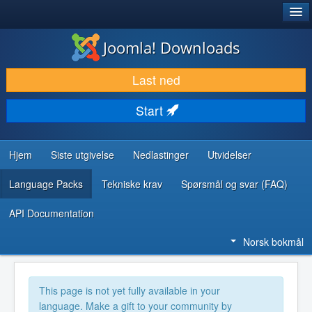
®
JOOMLA!
Joomla! Downloads
LAST NED & UTVID
Last ned
OPPDAG & LÆR
Start
SAMFUNN & BRUKERSTØTTE
UTVIKLINGSRESSURSER
Hjem
Siste utgivelse
Nedlastinger
Utvidelser
Language Packs
Tekniske krav
Spørsmål og svar (FAQ)
API Documentation
Norsk bokmål
This page is not yet fully available in your
language. Make a gift to your community by