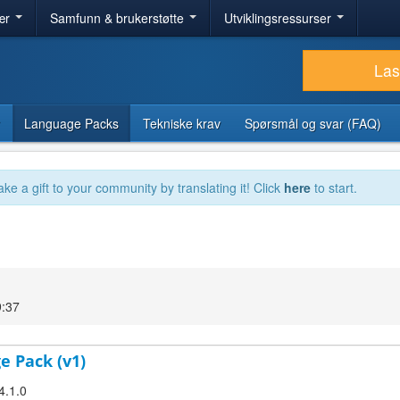
ær
Samfunn & brukerstøtte
Utviklingsressurser
Las
Language Packs
Tekniske krav
Spørsmål og svar (FAQ)
ake a gift to your community by translating it! Click
here
to start.
9:37
e Pack (v1)
4.1.0