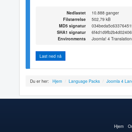
Nedlastet
10.888 ganger
Filstørrelse
502,79 kB
MD5 signatur
034beda5c63376451
SHA1 signatur
6f4d1d9fb2b4d0240
Environments
Joomla! 4 Translation
Last ned nå
Du er her:
Hjem
/
Language Packs
/
Joomla 4 La
Hjem
O