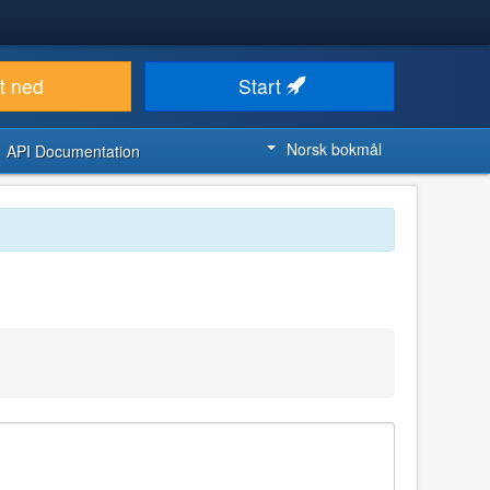
t ned
Start
Norsk bokmål
API Documentation