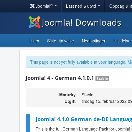
®
Joomla!
Last ned & utvid
Oppdag & l
Joomla! Downloads
Hjem
Siste utgivelse
Nedlastinger
Utvidelser
This page is not yet fully available in your language. M
Joomla! 4 - German 4.1.0.1
Stable
Maturity
Stable
Utgitt
tirsdag 15. februar 2022 0
Joomla! 4.1.0 German de-DE Languag
This is the full German Language Pack for Joomla! 