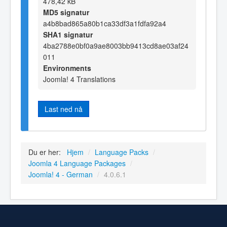
478,42 kB
MD5 signatur
a4b8bad865a80b1ca33df3a1fdfa92a4
SHA1 signatur
4ba2788e0bf0a9ae8003bb9413cd8ae03af24
011
Environments
Joomla! 4 Translations
Last ned nå
Du er her:
Hjem
/
Language Packs
/
Joomla 4 Language Packages
/
Joomla! 4 - German
/
4.0.6.1