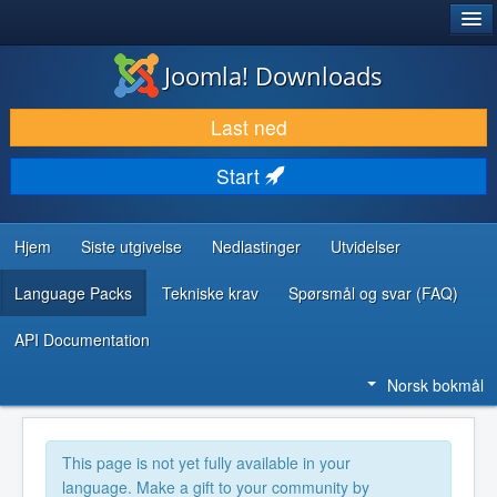
®
JOOMLA!
Joomla! Downloads
LAST NED & UTVID
Last ned
OPPDAG & LÆR
Start
SAMFUNN & BRUKERSTØTTE
UTVIKLINGSRESSURSER
Hjem
Siste utgivelse
Nedlastinger
Utvidelser
Language Packs
Tekniske krav
Spørsmål og svar (FAQ)
API Documentation
Norsk bokmål
This page is not yet fully available in your
language. Make a gift to your community by