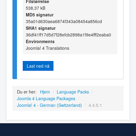
Filstørrelse
538,37 kB
MD5 signatur
35a01d630aea6874f343a08454a856cd
SHA1 signatur
36df41ff17d5d7f28efcb2898a1f9e4fff2eaba0
Environments
Joomla! 4 Translations
Last ned nå
Du er her:
Hjem
/
Language Packs
/
Joomla 4 Language Packages
/
Joomla! 4 - German (Switzerland)
/
4.4.5.1