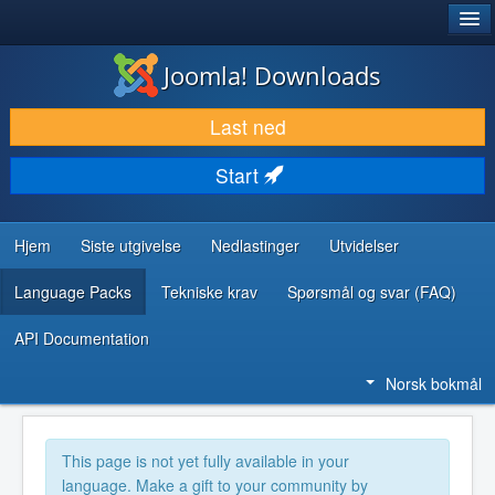
®
JOOMLA!
Joomla! Downloads
LAST NED & UTVID
Last ned
OPPDAG & LÆR
Start
SAMFUNN & BRUKERSTØTTE
UTVIKLINGSRESSURSER
Hjem
Siste utgivelse
Nedlastinger
Utvidelser
Language Packs
Tekniske krav
Spørsmål og svar (FAQ)
API Documentation
Norsk bokmål
This page is not yet fully available in your
language. Make a gift to your community by