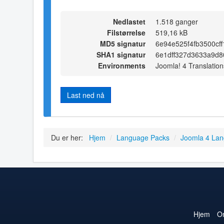
Nedlastet
1.518 ganger
Filstørrelse
519,16 kB
MD5 signatur
6e94e525f4fb3500cf
SHA1 signatur
6e1dff327d3633a9d8
Environments
Joomla! 4 Translation
Last ned nå
Du er her:
Hjem
/
Language Packs
/
Joomla 4 La
Hjem
O