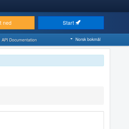
t ned
Start
Norsk bokmål
API Documentation