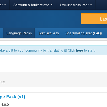
ær
Samfunn & brukerstøtte
Utviklingsressurser
Las
Language Packs
Tekniske krav
Spørsmål og svar (FAQ)
ake a gift to your community by translating it! Click
here
to start.
5:33
ge Pack (v1)
 4.0.0