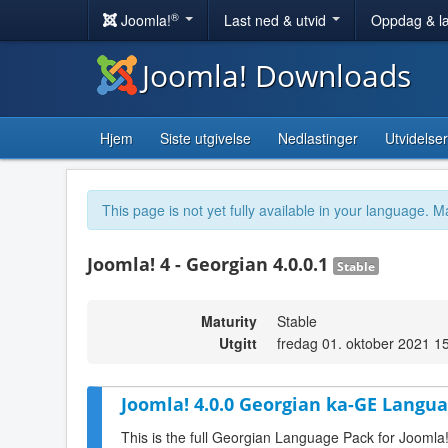
®
Joomla!
Last ned & utvid
Oppdag & l
Joomla! Downloads
Hjem
Siste utgivelse
Nedlastinger
Utvidelser
This page is not yet fully available in your language. M
Joomla! 4 - Georgian 4.0.0.1
Stable
Maturity
Stable
Utgitt
fredag 01. oktober 2021 1
Joomla! 4.0.0 Georgian ka-GE Langua
This is the full Georgian Language Pack for Joomla!