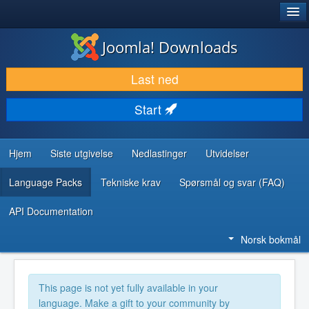
®
JOOMLA!
Joomla! Downloads
LAST NED & UTVID
Last ned
OPPDAG & LÆR
Start
SAMFUNN & BRUKERSTØTTE
UTVIKLINGSRESSURSER
Hjem
Siste utgivelse
Nedlastinger
Utvidelser
Language Packs
Tekniske krav
Spørsmål og svar (FAQ)
API Documentation
Norsk bokmål
This page is not yet fully available in your
language. Make a gift to your community by