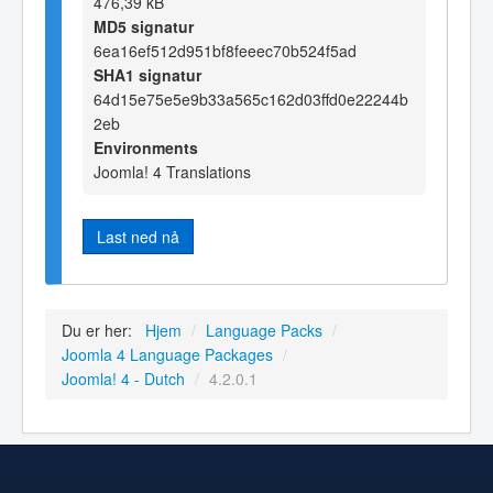
476,39 kB
MD5 signatur
6ea16ef512d951bf8feeec70b524f5ad
SHA1 signatur
64d15e75e5e9b33a565c162d03ffd0e22244b
2eb
Environments
Joomla! 4 Translations
Last ned nå
Du er her:
Hjem
/
Language Packs
/
Joomla 4 Language Packages
/
Joomla! 4 - Dutch
/
4.2.0.1