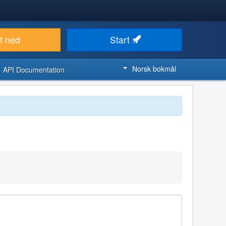
t ned
Start
Norsk bokmål
API Documentation