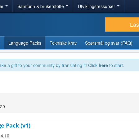
ær
Samfunn & brukerstøtte
Utviklingsressurser
Las
Language Packs
Tekniske krav
Spørsmål og svar (FAQ)
ake a gift to your community by translating it! Click
here
to start.
:29
e Pack (v1)
.4.10