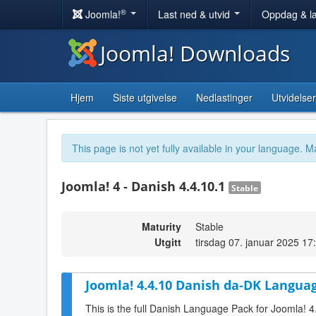
®
Joomla!
Last ned & utvid
Oppdag & l
Joomla! Downloads
Hjem
Siste utgivelse
Nedlastinger
Utvidelser
This page is not yet fully available in your language. M
Joomla! 4 - Danish 4.4.10.1
Stable
Maturity
Stable
Utgitt
tirsdag 07. januar 2025 17
Joomla! 4.4.10 Danish da-DK Languag
This is the full Danish Language Pack for Joomla! 4