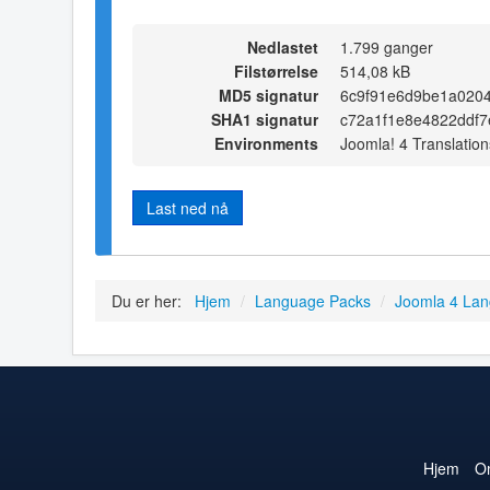
Nedlastet
1.799 ganger
Filstørrelse
514,08 kB
MD5 signatur
6c9f91e6d9be1a020
SHA1 signatur
c72a1f1e8e4822ddf
Environments
Joomla! 4 Translation
Last ned nå
Du er her:
Hjem
/
Language Packs
/
Joomla 4 La
Hjem
O