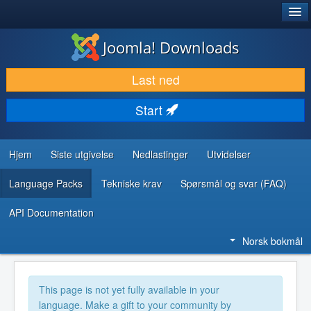
®
JOOMLA!
Joomla! Downloads
LAST NED & UTVID
Last ned
OPPDAG & LÆR
Start
SAMFUNN & BRUKERSTØTTE
UTVIKLINGSRESSURSER
Hjem
Siste utgivelse
Nedlastinger
Utvidelser
Language Packs
Tekniske krav
Spørsmål og svar (FAQ)
API Documentation
Norsk bokmål
This page is not yet fully available in your
language. Make a gift to your community by