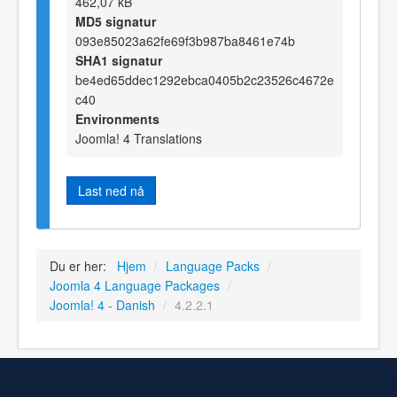
462,07 kB
MD5 signatur
093e85023a62fe69f3b987ba8461e74b
SHA1 signatur
be4ed65ddec1292ebca0405b2c23526c4672e
c40
Environments
Joomla! 4 Translations
Last ned nå
Du er her:
Hjem
/
Language Packs
/
Joomla 4 Language Packages
/
Joomla! 4 - Danish
/
4.2.2.1