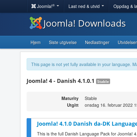
®
Joomla!
Last ned & utvid
Oppdag & l
Joomla! Downloads
Hjem
Siste utgivelse
Nedlastinger
Utvidelser
This page is not yet fully available in your language. M
Joomla! 4 - Danish 4.1.0.1
Stable
Maturity
Stable
Utgitt
onsdag 16. februar 2022 1
Joomla! 4.1.0 Danish da-DK Language
This is the full Danish Language Pack for Joomla! 4