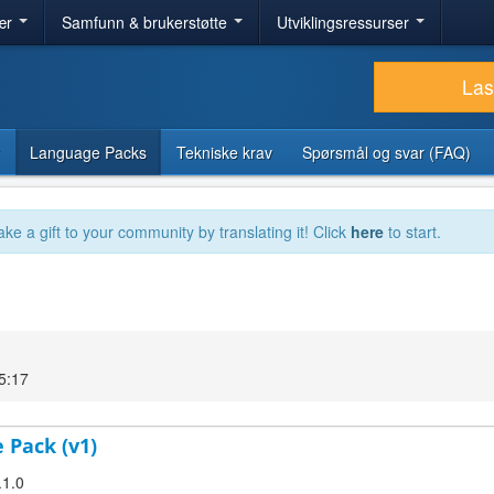
ær
Samfunn & brukerstøtte
Utviklingsressurser
Las
Language Packs
Tekniske krav
Spørsmål og svar (FAQ)
ake a gift to your community by translating it! Click
here
to start.
5:17
 Pack (v1)
.1.0