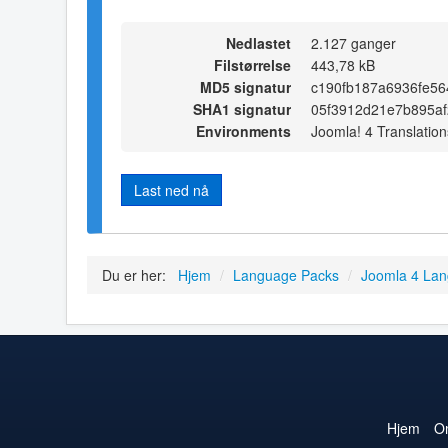
Nedlastet
2.127 ganger
Filstørrelse
443,78 kB
MD5 signatur
c190fb187a6936fe5
SHA1 signatur
05f3912d21e7b895a
Environments
Joomla! 4 Translation
Last ned nå
Du er her:
Hjem
/
Language Packs
/
Joomla 4 La
Hjem
O