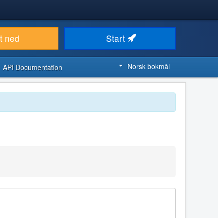
t ned
Start
Norsk bokmål
API Documentation