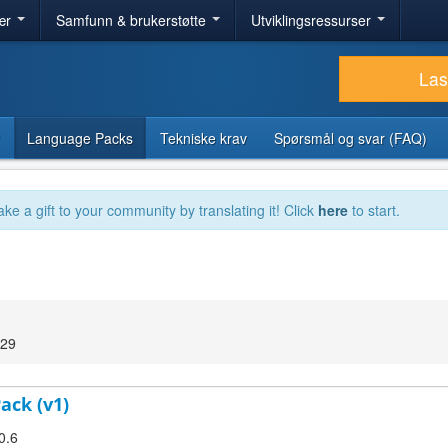
ær
Samfunn & brukerstøtte
Utviklingsressurser
Las
Language Packs
Tekniske krav
Spørsmål og svar (FAQ)
ake a gift to your community by translating it! Click
here
to start.
:29
ack (v1)
0.6