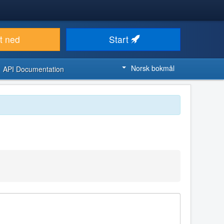
t ned
Start
Norsk bokmål
API Documentation