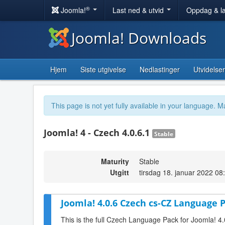
®
Joomla!
Last ned & utvid
Oppdag & l
Joomla! Downloads
Hjem
Siste utgivelse
Nedlastinger
Utvidelser
This page is not yet fully available in your language. M
Joomla! 4 - Czech 4.0.6.1
Stable
Maturity
Stable
Utgitt
tirsdag 18. januar 2022 08
Joomla! 4.0.6 Czech cs-CZ Language P
This is the full Czech Language Pack for Joomla! 4.