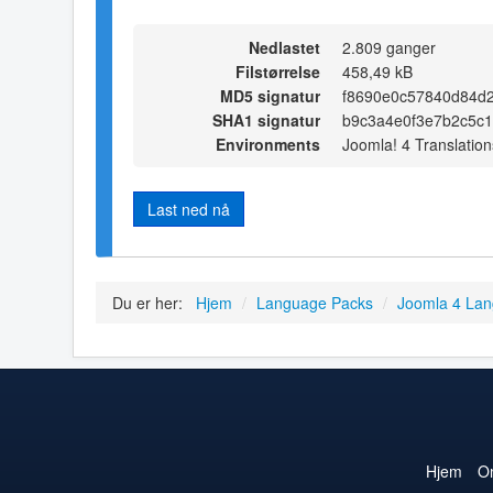
Nedlastet
2.809 ganger
Filstørrelse
458,49 kB
MD5 signatur
f8690e0c57840d84d
SHA1 signatur
b9c3a4e0f3e7b2c5c
Environments
Joomla! 4 Translation
Last ned nå
Du er her:
Hjem
/
Language Packs
/
Joomla 4 La
Hjem
O