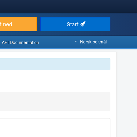
t ned
Start
Norsk bokmål
API Documentation