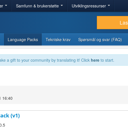
ær
Samfunn & brukerstøtte
Utviklingsressurser
Las
Language Packs
Tekniske krav
Spørsmål og svar (FAQ)
ake a gift to your community by translating it! Click
here
to start.
1 16:40
ack (v1)
0.5