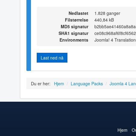
Nedlastet
1.828 ganger
Filstørrelse
440,84 kB
MD5 signatur
b2bb5ae41460a8a8a
SHA1 signatur
ce08c968af6f8cf656
Environments
Joomla! 4 Translation
Last ned nå
Du er her:
Hjem
/
Language Packs
/
Joomla 4 La
Hjem
O