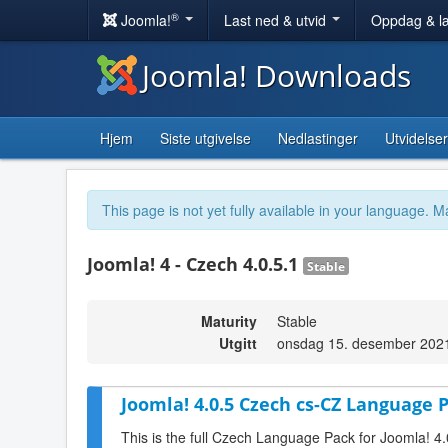
®
Joomla!
Last ned & utvid
Oppdag & l
Joomla! Downloads
Hjem
Siste utgivelse
Nedlastinger
Utvidelser
This page is not yet fully available in your language. M
Joomla! 4 - Czech 4.0.5.1
Stable
Maturity
Stable
Utgitt
onsdag 15. desember 202
Joomla! 4.0.5 Czech cs-CZ Language P
This is the full Czech Language Pack for Joomla! 4.