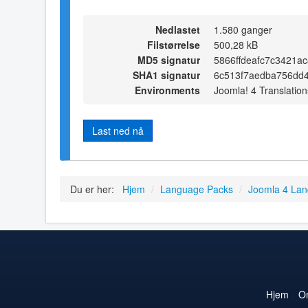
Nedlastet
1.580 ganger
Filstørrelse
500,28 kB
MD5 signatur
5866ffdeafc7c3421ac
SHA1 signatur
6c513f7aedba756dd4
Environments
Joomla! 4 Translation
Last ned nå
Du er her:
Hjem
/
Language Packs
/
Joomla 4 La
Hjem
O