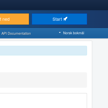
t ned
Start
Norsk bokmål
API Documentation