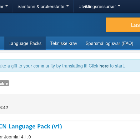
ær
Samfunn & brukerstøtte
Utviklingsressurser
Las
Language Packs
Tekniske krav
Spørsmål og svar (FAQ)
ake a gift to your community by translating it! Click
here
to start.
able
3:42
-CN Language Pack (v1)
or Joomla! 4.1.0