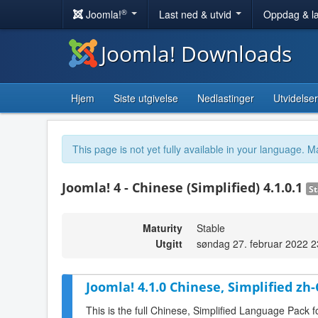
®
Joomla!
Last ned & utvid
Oppdag & l
Joomla! Downloads
Hjem
Siste utgivelse
Nedlastinger
Utvidelser
This page is not yet fully available in your language. M
Joomla! 4 - Chinese (Simplified) 4.1.0.1
St
Maturity
Stable
Utgitt
søndag 27. februar 2022 2
Joomla! 4.1.0 Chinese, Simplified zh
This is the full Chinese, Simplified Language Pack f