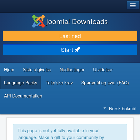
®
JOOMLA!
Joomla! Downloads
LAST NED & UTVID
Last ned
OPPDAG & LÆR
Start
SAMFUNN & BRUKERSTØTTE
UTVIKLINGSRESSURSER
Hjem
Siste utgivelse
Nedlastinger
Utvidelser
Language Packs
Tekniske krav
Spørsmål og svar (FAQ)
API Documentation
Norsk bokmål
This page is not yet fully available in your
language. Make a gift to your community by