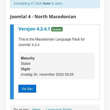
translating it! Click
here
to start.
Joomla! 4 - North Macedonian
Versjon 4.2.4.1
Stable
This is the Macedonian Language Pack for
Joomla! 4.2.4
Maturity
Stable
Utgitt
onsdag 30. november 2022 09:25
Vis filer
Du er her:
Hjem
/
Language Packs
/