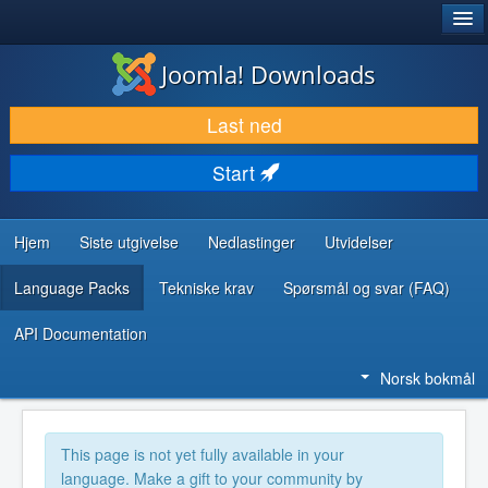
®
JOOMLA!
Joomla! Downloads
LAST NED & UTVID
Last ned
OPPDAG & LÆR
Start
SAMFUNN & BRUKERSTØTTE
UTVIKLINGSRESSURSER
Hjem
Siste utgivelse
Nedlastinger
Utvidelser
Language Packs
Tekniske krav
Spørsmål og svar (FAQ)
API Documentation
Norsk bokmål
This page is not yet fully available in your
language. Make a gift to your community by