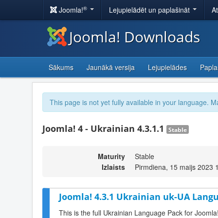
®
Joomla!
Lejupielādēt un paplašināt
A
Joomla! Downloads
Sākums
Jaunākā versija
Lejupielādes
Papla
This page is not yet fully available in your language. M
Joomla! 4 - Ukrainian 4.3.1.1
Stable
Maturity
Stable
Izlaists
Pirmdiena, 15 maijs 2023 
Joomla! 4.3.1 Ukrainian uk-UA Langu
This is the full Ukrainian Language Pack for Joomla