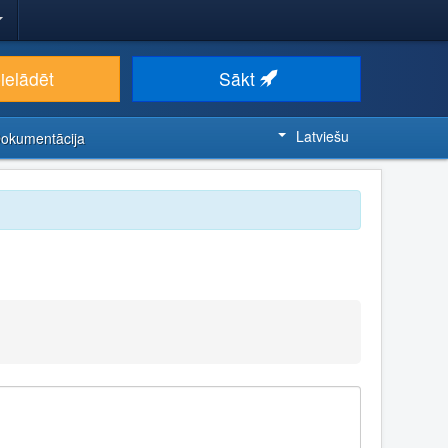
ielādēt
Sākt
Latviešu
Dokumentācija