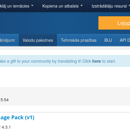
tklāj un iemācies
Kopiena un atbalsts
Izstrādātāju resursi
Lejup
šinājumi
Valodu pakotnes
Tehniskās prasības
BUJ
API 
ake a gift to your community by translating it! Click
here
to start.
15:54
age Pack (v1)
! 4.3.1