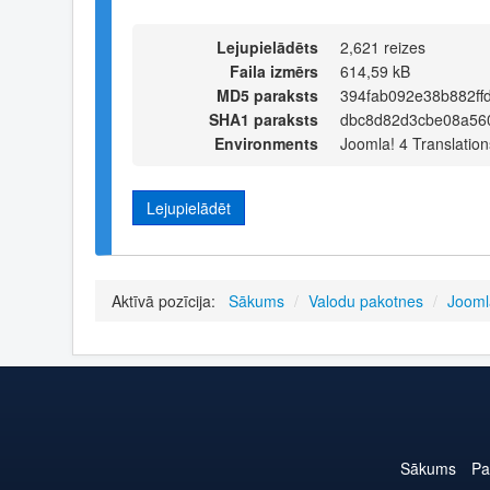
Lejupielādēts
2,621 reizes
Faila izmērs
614,59 kB
MD5 paraksts
394fab092e38b882ff
SHA1 paraksts
dbc8d82d3cbe08a56
Environments
Joomla! 4 Translation
Lejupielādēt
Aktīvā pozīcija:
Sākums
/
Valodu pakotnes
/
Jooml
Sākums
Pa