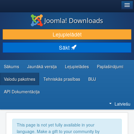
®
JOOMLA!
Joomla! Downloads
LEJUPIELĀDĒT UN PAPLAŠINĀT
Lejupielādēt
ATKLĀJ UN IEMĀCIES
Sākt
KOPIENA UN ATBALSTS
IZSTRĀDĀTĀJU RESURSI
Sākums
Jaunākā versija
Lejupielādes
Paplašinājumi
Valodu pakotnes
Tehniskās prasības
BUJ
API Dokumentācija
Latviešu
This page is not yet fully available in your
language. Make a gift to your community by