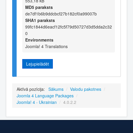
553,18 kB
MD5 paraksts
de7df1b6b9ddcbcf27b182cf0a99007b
SHA1 paraksts
99fc1844d6eacf12fc5f79d50727d3d5dda2c32
0
Environments
Joomla! 4 Translations
Lejupielādēt
Aktīvā pozīcija:
Sākums
/
Valodu pakotnes
/
Joomla 4 Language Packages
/
Joomla! 4 - Ukrainian
/
4.0.2.2