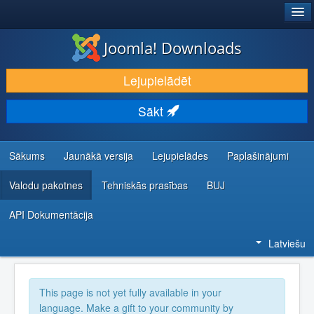
®
JOOMLA!
Joomla! Downloads
LEJUPIELĀDĒT UN PAPLAŠINĀT
Lejupielādēt
ATKLĀJ UN IEMĀCIES
Sākt
KOPIENA UN ATBALSTS
IZSTRĀDĀTĀJU RESURSI
Sākums
Jaunākā versija
Lejupielādes
Paplašinājumi
Valodu pakotnes
Tehniskās prasības
BUJ
API Dokumentācija
Latviešu
This page is not yet fully available in your
language. Make a gift to your community by