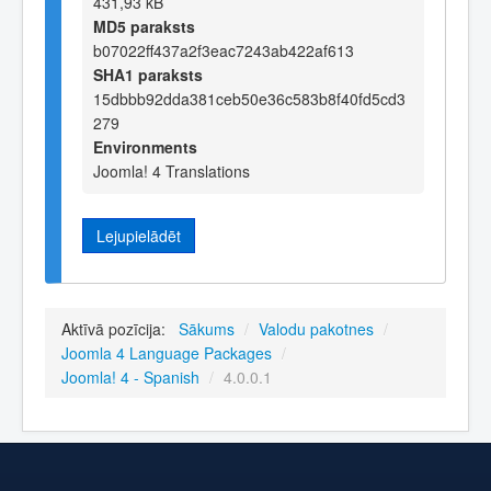
431,93 kB
MD5 paraksts
b07022ff437a2f3eac7243ab422af613
SHA1 paraksts
15dbbb92dda381ceb50e36c583b8f40fd5cd3
279
Environments
Joomla! 4 Translations
Lejupielādēt
Aktīvā pozīcija:
Sākums
/
Valodu pakotnes
/
Joomla 4 Language Packages
/
Joomla! 4 - Spanish
/
4.0.0.1