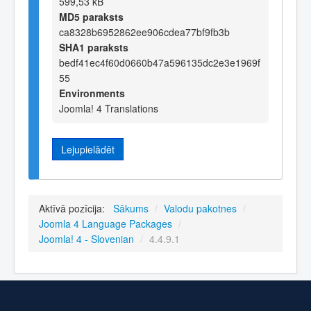
599,53 kB
MD5 paraksts
ca8328b6952862ee906cdea77bf9fb3b
SHA1 paraksts
bedf41ec4f60d0660b47a596135dc2e3e1969f
55
Environments
Joomla! 4 Translations
Lejupielādēt
Aktīvā pozīcija:
Sākums
/
Valodu pakotnes
/
Joomla 4 Language Packages
/
Joomla! 4 - Slovenian
/
4.4.9.1