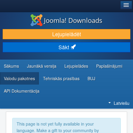
®
JOOMLA!
Joomla! Downloads
LEJUPIELĀDĒT UN PAPLAŠINĀT
Lejupielādēt
ATKLĀJ UN IEMĀCIES
Sākt
KOPIENA UN ATBALSTS
IZSTRĀDĀTĀJU RESURSI
Sākums
Jaunākā versija
Lejupielādes
Paplašinājumi
Valodu pakotnes
Tehniskās prasības
BUJ
API Dokumentācija
Latviešu
This page is not yet fully available in your
language. Make a gift to your community by