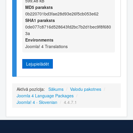
599,48 kB
MD5 paraksts
0b220701bd3fae28d93e26f5cb053e62
SHA1 paraksts
0de077c8716d528643fd2bc7b2d1bec9f8f680
3a
Environments
Joomla! 4 Translations
Lejupielādēt
Aktīvā pozīcija:
Sākums
/
Valodu pakotnes
/
Joomla 4 Language Packages
/
Joomla! 4 - Slovenian
/
4.4.7.1