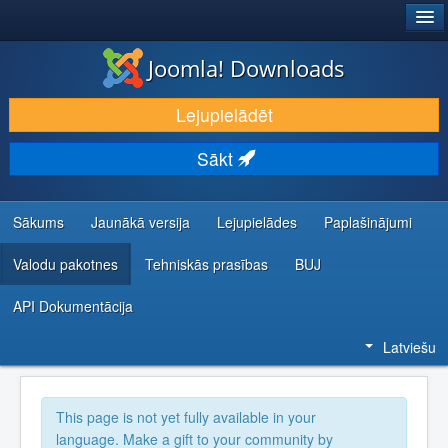
®
JOOMLA!
Joomla! Downloads
LEJUPIELĀDĒT UN PAPLAŠINĀT
Lejupielādēt
ATKLĀJ UN IEMĀCIES
Sākt
KOPIENA UN ATBALSTS
IZSTRĀDĀTĀJU RESURSI
Sākums
Jaunākā versija
Lejupielādes
Paplašinājumi
Valodu pakotnes
Tehniskās prasības
BUJ
API Dokumentācija
Latviešu
This page is not yet fully available in your
language. Make a gift to your community by