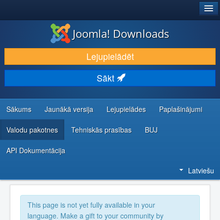
®
JOOMLA!
Joomla! Downloads
LEJUPIELĀDĒT UN PAPLAŠINĀT
Lejupielādēt
ATKLĀJ UN IEMĀCIES
Sākt
KOPIENA UN ATBALSTS
IZSTRĀDĀTĀJU RESURSI
Sākums
Jaunākā versija
Lejupielādes
Paplašinājumi
Valodu pakotnes
Tehniskās prasības
BUJ
API Dokumentācija
Latviešu
This page is not yet fully available in your
language. Make a gift to your community by