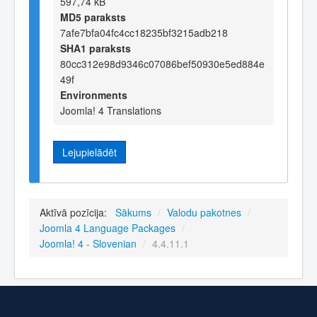
597,74 kB
MD5 paraksts
7afe7bfa04fc4cc18235bf3215adb218
SHA1 paraksts
80cc312e98d9346c07086bef50930e5ed884e
49f
Environments
Joomla! 4 Translations
Lejupielādēt
Aktīvā pozīcija:
Sākums
/
Valodu pakotnes
/
Joomla 4 Language Packages
/
Joomla! 4 - Slovenian
/
4.4.11.1