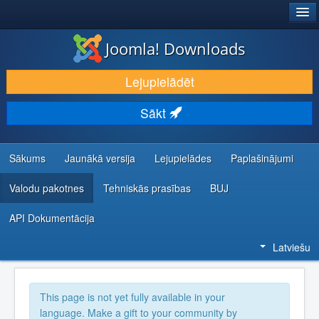
®
JOOMLA!
Joomla! Downloads
LEJUPIELĀDĒT UN PAPLAŠINĀT
Lejupielādēt
ATKLĀJ UN IEMĀCIES
Sākt
KOPIENA UN ATBALSTS
IZSTRĀDĀTĀJU RESURSI
Sākums
Jaunākā versija
Lejupielādes
Paplašinājumi
Valodu pakotnes
Tehniskās prasības
BUJ
API Dokumentācija
Latviešu
This page is not yet fully available in your
language. Make a gift to your community by