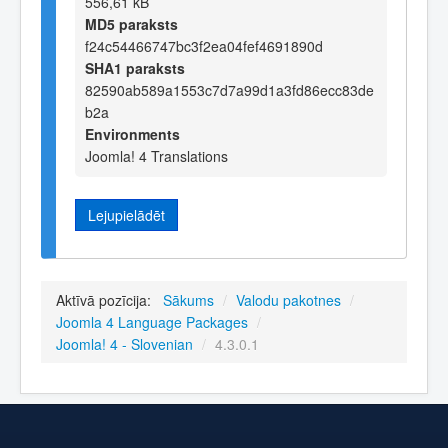
556,61 kB
MD5 paraksts
f24c54466747bc3f2ea04fef4691890d
SHA1 paraksts
82590ab589a1553c7d7a99d1a3fd86ecc83de
b2a
Environments
Joomla! 4 Translations
Lejupielādēt
Aktīvā pozīcija:
Sākums
/
Valodu pakotnes
/
Joomla 4 Language Packages
/
Joomla! 4 - Slovenian
/
4.3.0.1