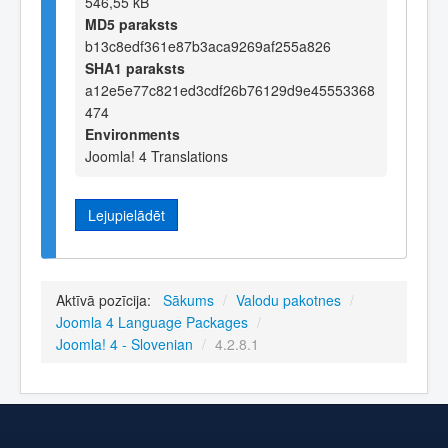
546,55 kB
MD5 paraksts
b13c8edf361e87b3aca9269af255a826
SHA1 paraksts
a12e5e77c821ed3cdf26b76129d9e45553368
474
Environments
Joomla! 4 Translations
Lejupielādēt
Aktīvā pozīcija:
Sākums
/
Valodu pakotnes
/
Joomla 4 Language Packages
/
Joomla! 4 - Slovenian
/
4.2.8.1