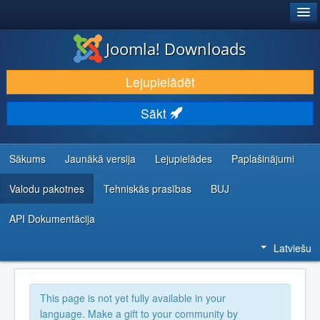
®
JOOMLA!
Joomla! Downloads
LEJUPIELĀDĒT UN PAPLAŠINĀT
Lejupielādēt
ATKLĀJ UN IEMĀCIES
Sākt
KOPIENA UN ATBALSTS
IZSTRĀDĀTĀJU RESURSI
Sākums
Jaunākā versija
Lejupielādes
Paplašinājumi
Valodu pakotnes
Tehniskās prasības
BUJ
API Dokumentācija
Latviešu
This page is not yet fully available in your
language. Make a gift to your community by