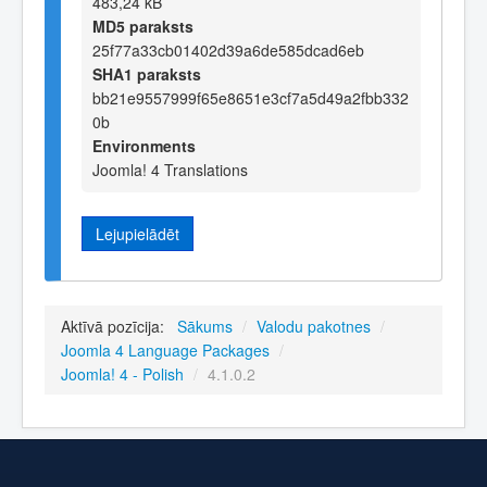
483,24 kB
MD5 paraksts
25f77a33cb01402d39a6de585dcad6eb
SHA1 paraksts
bb21e9557999f65e8651e3cf7a5d49a2fbb332
0b
Environments
Joomla! 4 Translations
Lejupielādēt
Aktīvā pozīcija:
Sākums
/
Valodu pakotnes
/
Joomla 4 Language Packages
/
Joomla! 4 - Polish
/
4.1.0.2