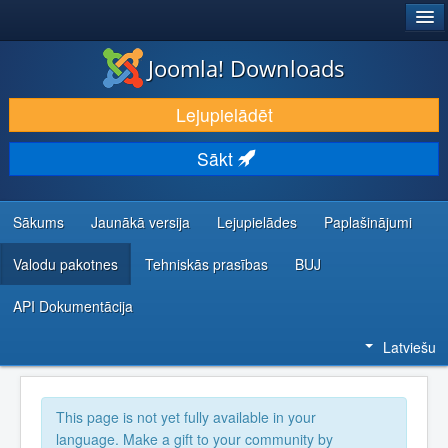
®
JOOMLA!
Joomla! Downloads
LEJUPIELĀDĒT UN PAPLAŠINĀT
Lejupielādēt
ATKLĀJ UN IEMĀCIES
Sākt
KOPIENA UN ATBALSTS
IZSTRĀDĀTĀJU RESURSI
Sākums
Jaunākā versija
Lejupielādes
Paplašinājumi
Valodu pakotnes
Tehniskās prasības
BUJ
API Dokumentācija
Latviešu
This page is not yet fully available in your
language. Make a gift to your community by