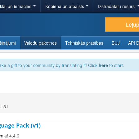
tklāj un iemācies
Kopiena un atbalsts
Izstrādātāju resursi
Lejup
šinājumi
Valodu pakotnes
Tehniskās prasības
BUJ
API 
ake a gift to your community by translating it! Click
here
to start.
11:51
guage Pack (v1)
mla! 4.4.6