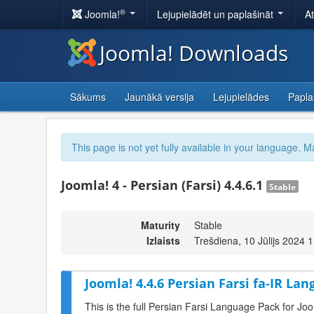
®
Joomla!
Lejupielādēt un paplašināt
A
Joomla! Downloads
Sākums
Jaunākā versija
Lejupielādes
Papla
This page is not yet fully available in your language. M
Joomla! 4 - Persian (Farsi) 4.4.6.1
Stable
Maturity
Stable
Izlaists
Trešdiena, 10 Jūlijs 2024 
Joomla! 4.4.6 Persian Farsi fa-IR Lan
This is the full Persian Farsi Language Pack for Joo