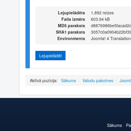
Lejupielādēts
1,892 reizes
Faila izmērs
603,94 kB
MD5 paraksts
d8876986be5facad2
SHA1 paraksts
3057c0a0904b22bf3
Environments
Joomla! 4 Translation
Lejupielādēt
Aktīvā pozīcija:
Sākums
/
Valodu pakotnes
/
Jooml
Sākums
Pa