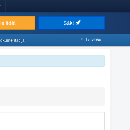
ielādēt
Sākt
Latviešu
Dokumentācija