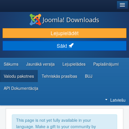
®
JOOMLA!
Joomla! Downloads
LEJUPIELĀDĒT UN PAPLAŠINĀT
Lejupielādēt
ATKLĀJ UN IEMĀCIES
Sākt
KOPIENA UN ATBALSTS
IZSTRĀDĀTĀJU RESURSI
Sākums
Jaunākā versija
Lejupielādes
Paplašinājumi
Valodu pakotnes
Tehniskās prasības
BUJ
API Dokumentācija
Latviešu
This page is not yet fully available in your
language. Make a gift to your community by