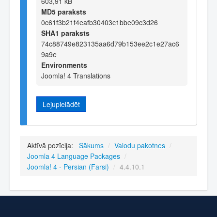
603,91 kB
MD5 paraksts
0c61f3b21f4eafb30403c1bbe09c3d26
SHA1 paraksts
74c88749e823135aa6d79b153ee2c1e27ac6
9a9e
Environments
Joomla! 4 Translations
Lejupielādēt
Aktīvā pozīcija:
Sākums
/
Valodu pakotnes
/
Joomla 4 Language Packages
/
Joomla! 4 - Persian (Farsi)
/
4.4.10.1