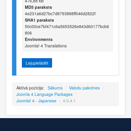
476,88 kB
MD5 paraksts
4e231a6d27bc7d8793888ff046d2822f
SHA1 paraksts
50c00ce7bf471c6a5653526e843d60177bcb6
806
Environments
Joomla! 4 Translations
Lejupielādēt
Aktīvā pozīcija:
Sākums
/
Valodu pakotnes
/
Joomla 4 Language Packages
/
Joomla! 4 - Japanese
/
4.0.4.1