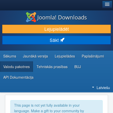
®
JOOMLA!
Joomla! Downloads
LEJUPIELĀDĒT UN PAPLAŠINĀT
Lejupielādēt
ATKLĀJ UN IEMĀCIES
Sākt
KOPIENA UN ATBALSTS
IZSTRĀDĀTĀJU RESURSI
Sākums
Jaunākā versija
Lejupielādes
Paplašinājumi
Valodu pakotnes
Tehniskās prasības
BUJ
API Dokumentācija
Latviešu
This page is not yet fully available in your
language. Make a gift to your community by