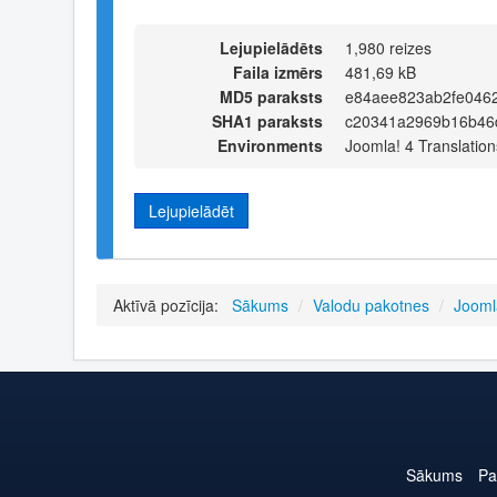
Lejupielādēts
1,980 reizes
Faila izmērs
481,69 kB
MD5 paraksts
e84aee823ab2fe046
SHA1 paraksts
c20341a2969b16b46
Environments
Joomla! 4 Translation
Lejupielādēt
Aktīvā pozīcija:
Sākums
/
Valodu pakotnes
/
Jooml
Sākums
Pa