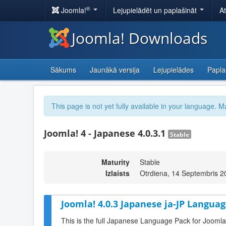
®
Joomla!
Lejupielādēt un paplašināt
A
Joomla! Downloads
Sākums
Jaunākā versija
Lejupielādes
Papla
This page is not yet fully available in your language. M
Joomla! 4 - Japanese 4.0.3.1
Stable
Maturity
Stable
Izlaists
Otrdiena, 14 Septembris 2
Joomla! 4.0.3 Japanese ja-JP Languag
This is the full Japanese Language Pack for Joomla