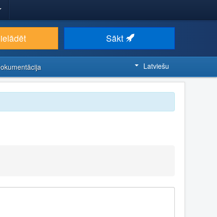
ielādēt
Sākt
Latviešu
Dokumentācija