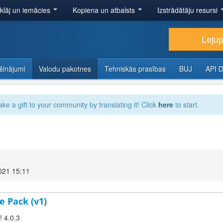
tklāj un iemācies
Kopiena un atbalsts
Izstrādātāju resursi
Lejup
šinājumi
Valodu pakotnes
Tehniskās prasības
BUJ
API 
ake a gift to your community by translating it! Click
here
to start.
021 15:11
e Pack (v1)
! 4.0.3