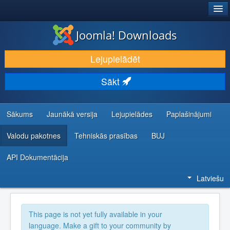
®
JOOMLA!
Joomla! Downloads
LEJUPIELĀDĒT UN PAPLAŠINĀT
Lejupielādēt
ATKLĀJ UN IEMĀCIES
Sākt
KOPIENA UN ATBALSTS
IZSTRĀDĀTĀJU RESURSI
Sākums
Jaunākā versija
Lejupielādes
Paplašinājumi
Valodu pakotnes
Tehniskās prasības
BUJ
API Dokumentācija
Latviešu
This page is not yet fully available in your
language. Make a gift to your community by