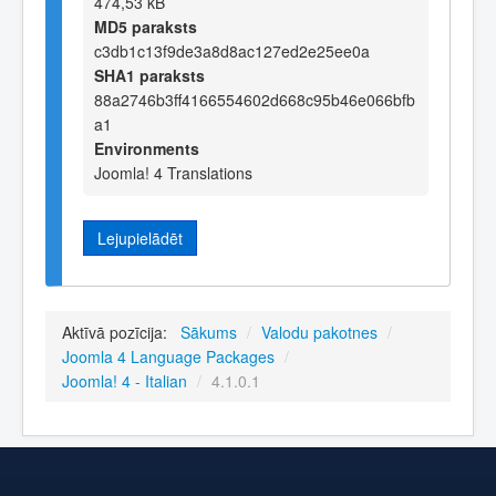
474,53 kB
MD5 paraksts
c3db1c13f9de3a8d8ac127ed2e25ee0a
SHA1 paraksts
88a2746b3ff4166554602d668c95b46e066bfb
a1
Environments
Joomla! 4 Translations
Lejupielādēt
Aktīvā pozīcija:
Sākums
/
Valodu pakotnes
/
Joomla 4 Language Packages
/
Joomla! 4 - Italian
/
4.1.0.1