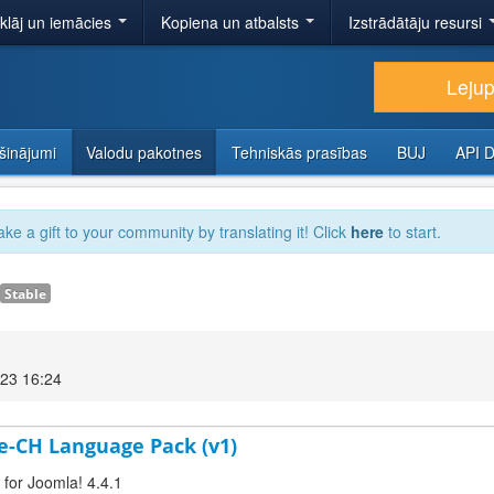
tklāj un iemācies
Kopiena un atbalsts
Izstrādātāju resursi
Lejup
šinājumi
Valodu pakotnes
Tehniskās prasības
BUJ
API 
ake a gift to your community by translating it! Click
here
to start.
Stable
023 16:24
de-CH Language Pack (v1)
 for Joomla! 4.4.1