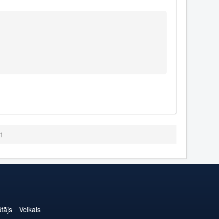
.1
ātājs
Veikals