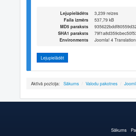
Lejupielādēts
3,239 reizes
Faila izmērs
537,79 kB
MD5 paraksts
935622bddf80559d3
SHA1 paraksts
79f1a8d359cbec50f5
Environments
Joomla! 4 Translation
Lejupielādēt
Aktīvā pozīcija:
Sākums
/
Valodu pakotnes
/
Jooml
Sākums
Pa