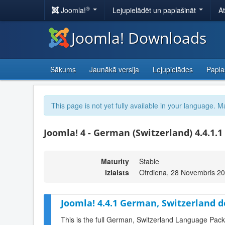
®
Joomla!
Lejupielādēt un paplašināt
A
Joomla! Downloads
Sākums
Jaunākā versija
Lejupielādes
Papla
This page is not yet fully available in your language. M
Joomla! 4 - German (Switzerland) 4.4.1.1
Maturity
Stable
Izlaists
Otrdiena, 28 Novembris 2
Joomla! 4.4.1 German, Switzerland 
This is the full German, Switzerland Language Pack