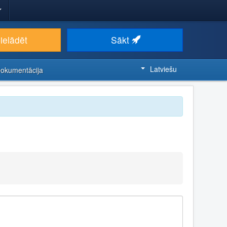
ielādēt
Sākt
Latviešu
Dokumentācija