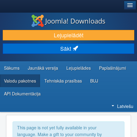
®
JOOMLA!
Joomla! Downloads
LEJUPIELĀDĒT UN PAPLAŠINĀT
Lejupielādēt
ATKLĀJ UN IEMĀCIES
Sākt
KOPIENA UN ATBALSTS
IZSTRĀDĀTĀJU RESURSI
Sākums
Jaunākā versija
Lejupielādes
Paplašinājumi
Valodu pakotnes
Tehniskās prasības
BUJ
API Dokumentācija
Latviešu
This page is not yet fully available in your
language. Make a gift to your community by