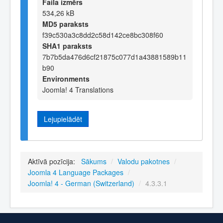
Faila izmērs
534,26 kB
MD5 paraksts
f39c530a3c8dd2c58d142ce8bc308f60
SHA1 paraksts
7b7b5da476d6cf21875c077d1a43881589b11
b90
Environments
Joomla! 4 Translations
Lejupielādēt
Aktīvā pozīcija:
Sākums
/
Valodu pakotnes
/
Joomla 4 Language Packages
/
Joomla! 4 - German (Switzerland)
/
4.3.3.1