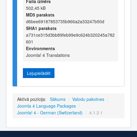
Faila izmērs
502,45 kB
MD5 paraksts
d6bee69187853735b966a2a33247b50d
SHA1 paraksts
a731ce315d3bb89feb99e9c624b320245a782
601
Environments
Joomla! 4 Translations
Lejupielādēt
Aktīvā pozīcija:
Sākums
/
Valodu pakotnes
/
Joomla 4 Language Packages
/
Joomla! 4 - German (Switzerland)
/
4.1.2.1