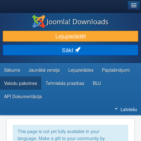
®
JOOMLA!
Joomla! Downloads
LEJUPIELĀDĒT UN PAPLAŠINĀT
Lejupielādēt
ATKLĀJ UN IEMĀCIES
Sākt
KOPIENA UN ATBALSTS
IZSTRĀDĀTĀJU RESURSI
Sākums
Jaunākā versija
Lejupielādes
Paplašinājumi
Valodu pakotnes
Tehniskās prasības
BUJ
API Dokumentācija
Latviešu
This page is not yet fully available in your
language. Make a gift to your community by