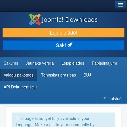
®
JOOMLA!
Joomla! Downloads
LEJUPIELĀDĒT UN PAPLAŠINĀT
Lejupielādēt
ATKLĀJ UN IEMĀCIES
Sākt
KOPIENA UN ATBALSTS
IZSTRĀDĀTĀJU RESURSI
Sākums
Jaunākā versija
Lejupielādes
Paplašinājumi
Valodu pakotnes
Tehniskās prasības
BUJ
API Dokumentācija
Latviešu
This page is not yet fully available in your
language. Make a gift to your community by