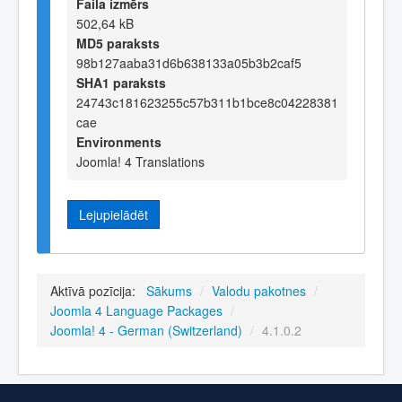
Faila izmērs
502,64 kB
MD5 paraksts
98b127aaba31d6b638133a05b3b2caf5
SHA1 paraksts
24743c181623255c57b311b1bce8c04228381
cae
Environments
Joomla! 4 Translations
Lejupielādēt
Aktīvā pozīcija:
Sākums
/
Valodu pakotnes
/
Joomla 4 Language Packages
/
Joomla! 4 - German (Switzerland)
/
4.1.0.2