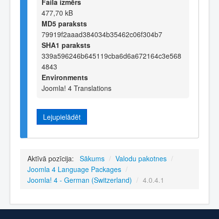
Faila izmērs
477,70 kB
MD5 paraksts
79919f2aaad384034b35462c06f304b7
SHA1 paraksts
339a596246b645119cba6d6a672164c3e568
4843
Environments
Joomla! 4 Translations
Lejupielādēt
Aktīvā pozīcija:
Sākums
/
Valodu pakotnes
/
Joomla 4 Language Packages
/
Joomla! 4 - German (Switzerland)
/
4.0.4.1