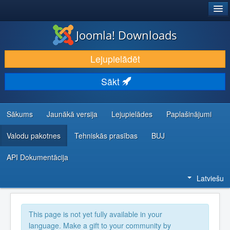
®
JOOMLA!
Joomla! Downloads
LEJUPIELĀDĒT UN PAPLAŠINĀT
Lejupielādēt
ATKLĀJ UN IEMĀCIES
Sākt
KOPIENA UN ATBALSTS
IZSTRĀDĀTĀJU RESURSI
Sākums
Jaunākā versija
Lejupielādes
Paplašinājumi
Valodu pakotnes
Tehniskās prasības
BUJ
API Dokumentācija
Latviešu
This page is not yet fully available in your
language. Make a gift to your community by