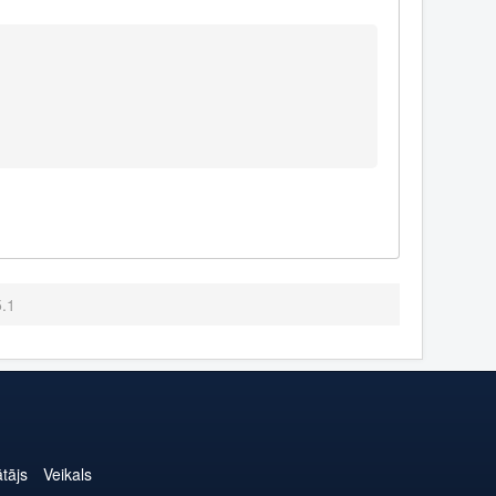
5.1
ātājs
Veikals