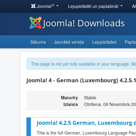
®
Joomla!
Lejupielādēt un paplašināt
A
Joomla! Downloads
Sākums
Jaunākā versija
Lejupielādes
Papla
This page is not yet fully available in your language. M
Joomla! 4 - German (Luxembourg) 4.2.5.
Maturity
Stable
Izlaists
Otrdiena, 08 Novembris 2
Joomla! 4.2.5 German, Luxembourg d
This is the full German, Luxembourg Language Pack