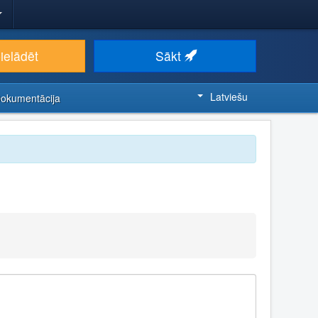
ielādēt
Sākt
Latviešu
Dokumentācija