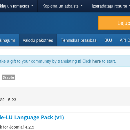
tklāj un iemācies
Kopiena un atbalsts
Izstrādātāju resursi
Lejup
šinājumi
Valodu pakotnes
Tehniskās prasības
BUJ
API 
ake a gift to your community by translating it! Click
here
to start.
1
Stable
022 15:23
e-LU Language Pack (v1)
 for Joomla! 4.2.5