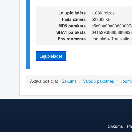
Lejupielādēts
1,680 reizes
Faila izmērs
523,63 kB
MD5 paraksts
c5c9ba89a63860697
SHA1 paraksts
041a29d868568f692
Environments
Joomla! 4 Translation
Lejupielādēt
Aktīvā pozīcija:
Sākums
/
Valodu pakotnes
/
Jooml
Sākums
Pa