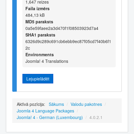
1,647 reizes
Faila izmērs
484,13 kB
MD5 paraksts
0a5e59faee2a3d470f1f08503923d7a4
SHA1 paraksts
6326d9c289c691cb6ebb9ec87f05cd7f40b6f1
2c
Environments
Joomla! 4 Translations
Lejupielādēt
Aktīvā pozīcija:
Sākums
/
Valodu pakotnes
/
Joomla 4 Language Packages
/
Joomla! 4 - German (Luxembourg)
/
4.0.2.1