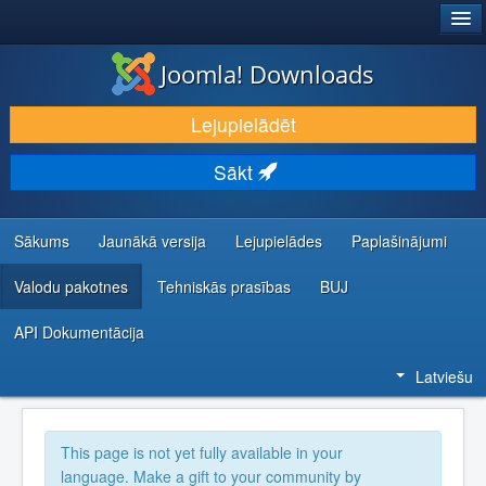
®
JOOMLA!
Joomla! Downloads
LEJUPIELĀDĒT UN PAPLAŠINĀT
Lejupielādēt
ATKLĀJ UN IEMĀCIES
Sākt
KOPIENA UN ATBALSTS
IZSTRĀDĀTĀJU RESURSI
Sākums
Jaunākā versija
Lejupielādes
Paplašinājumi
Valodu pakotnes
Tehniskās prasības
BUJ
API Dokumentācija
Latviešu
This page is not yet fully available in your
language. Make a gift to your community by