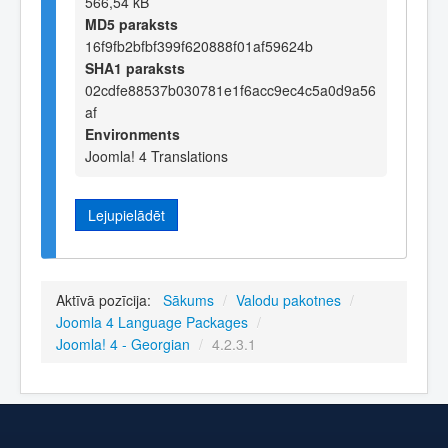
566,54 kB
MD5 paraksts
16f9fb2bfbf399f620888f01af59624b
SHA1 paraksts
02cdfe88537b030781e1f6acc9ec4c5a0d9a56
af
Environments
Joomla! 4 Translations
Lejupielādēt
Aktīvā pozīcija:
Sākums
/
Valodu pakotnes
/
Joomla 4 Language Packages
/
Joomla! 4 - Georgian
/
4.2.3.1