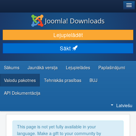
®
JOOMLA!
Joomla! Downloads
LEJUPIELĀDĒT UN PAPLAŠINĀT
Lejupielādēt
ATKLĀJ UN IEMĀCIES
Sākt
KOPIENA UN ATBALSTS
IZSTRĀDĀTĀJU RESURSI
Sākums
Jaunākā versija
Lejupielādes
Paplašinājumi
Valodu pakotnes
Tehniskās prasības
BUJ
API Dokumentācija
Latviešu
This page is not yet fully available in your
language. Make a gift to your community by