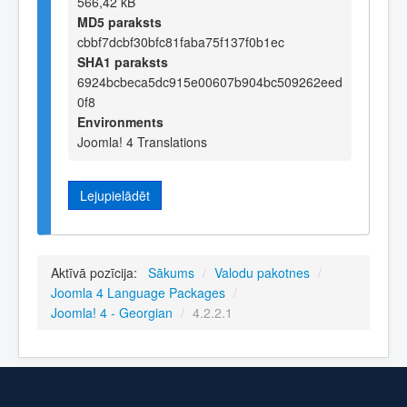
566,42 kB
MD5 paraksts
cbbf7dcbf30bfc81faba75f137f0b1ec
SHA1 paraksts
6924bcbeca5dc915e00607b904bc509262eed
0f8
Environments
Joomla! 4 Translations
Lejupielādēt
Aktīvā pozīcija:
Sākums
/
Valodu pakotnes
/
Joomla 4 Language Packages
/
Joomla! 4 - Georgian
/
4.2.2.1