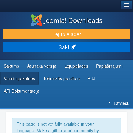
®
JOOMLA!
Joomla! Downloads
LEJUPIELĀDĒT UN PAPLAŠINĀT
Lejupielādēt
ATKLĀJ UN IEMĀCIES
Sākt
KOPIENA UN ATBALSTS
IZSTRĀDĀTĀJU RESURSI
Sākums
Jaunākā versija
Lejupielādes
Paplašinājumi
Valodu pakotnes
Tehniskās prasības
BUJ
API Dokumentācija
Latviešu
This page is not yet fully available in your
language. Make a gift to your community by