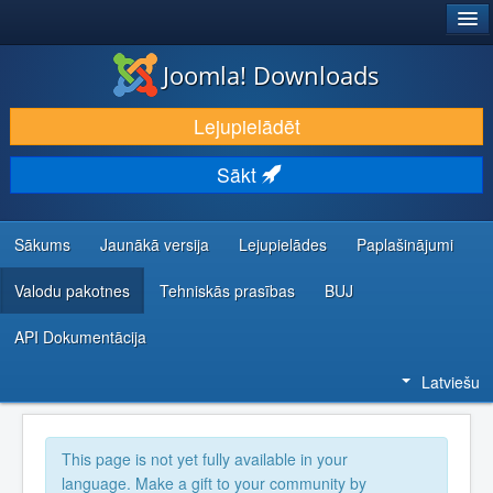
®
JOOMLA!
Joomla! Downloads
LEJUPIELĀDĒT UN PAPLAŠINĀT
Lejupielādēt
ATKLĀJ UN IEMĀCIES
Sākt
KOPIENA UN ATBALSTS
IZSTRĀDĀTĀJU RESURSI
Sākums
Jaunākā versija
Lejupielādes
Paplašinājumi
Valodu pakotnes
Tehniskās prasības
BUJ
API Dokumentācija
Latviešu
This page is not yet fully available in your
language. Make a gift to your community by