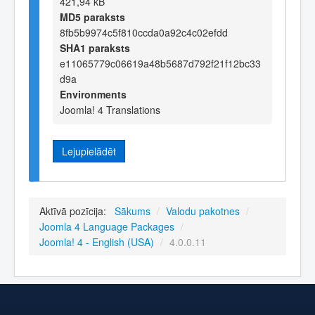
421,94 kB
MD5 paraksts
8fb5b9974c5f810ccda0a92c4c02efdd
SHA1 paraksts
e11065779c06619a48b5687d792f21f12bc33
d9a
Environments
Joomla! 4 Translations
Lejupielādēt
Aktīvā pozīcija:
Sākums
/
Valodu pakotnes
/
Joomla 4 Language Packages
/
Joomla! 4 - English (USA)
/
4.0.0.11