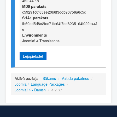
462,44 kB
MD5 paraksts
c59291c0f63ee20b6f3ddb90756a6c5c
SHA1 paraksts
fb60dd5d8e2fec71fc64f7dd8235164f029e44f
e
Environments
Joomla! 4 Translations
Lejupielādēt
Aktīvā pozīcija:
Sākums
/
Valodu pakotnes
/
Joomla 4 Language Packages
/
Joomla! 4 - Danish
/
4.2.6.1