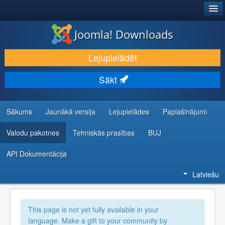
®
JOOMLA!
Joomla! Downloads
LEJUPIELĀDĒT UN PAPLAŠINĀT
Lejupielādēt
ATKLĀJ UN IEMĀCIES
Sākt
KOPIENA UN ATBALSTS
IZSTRĀDĀTĀJU RESURSI
Sākums
Jaunākā versija
Lejupielādes
Paplašinājumi
Valodu pakotnes
Tehniskās prasības
BUJ
API Dokumentācija
Latviešu
This page is not yet fully available in your
language. Make a gift to your community by